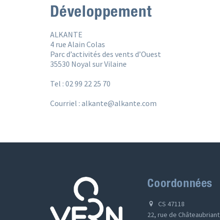
Développement
ALKANTE
4 rue Alain Colas
Parc d’activités des vents d’Ouest
35530 Noyal sur Vilaine
Tel : 02 99 22 25 70
Courriel : alkante@alkante.com
Coordonnées
CS 47118
22, rue de Châteaubriant