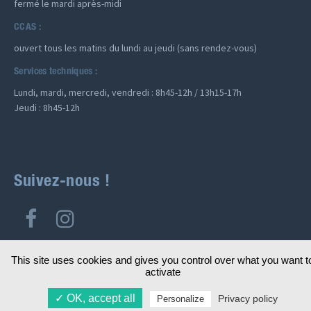
fermé le mardi après-midi
CCAS :
ouvert tous les matins du lundi au jeudi (sans rendez-vous)
Services techniques :
Lundi, mardi, mercredi, vendredi : 8h45-12h / 13h15-17h
Jeudi : 8h45-12h
Suivez-nous !
This site uses cookies and gives you control over what you want to
activate
© 2019
Ville de Vern-sur-Seiche (35).
Mentions légales
Plan du
✓ OK, accept all 
Privacy policy 
Personalize 
site
Contact