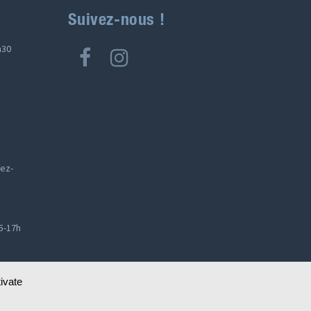
Suivez-nous !
h30
dez-
15-17h
vate 