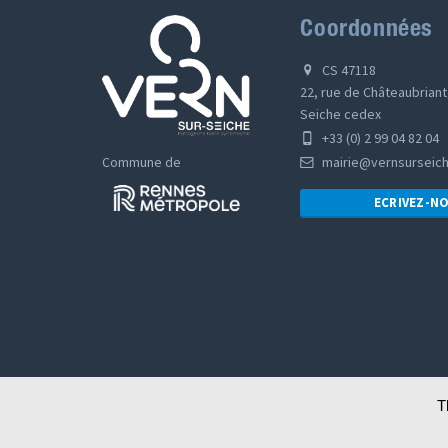
Coordonnées
CS 47118
22, rue de Châteaubriant
Seiche cedex
+33 (0) 2 99 04 82 04
Commune de
mairie@vernsurseich
ECRIVEZ-NO
T