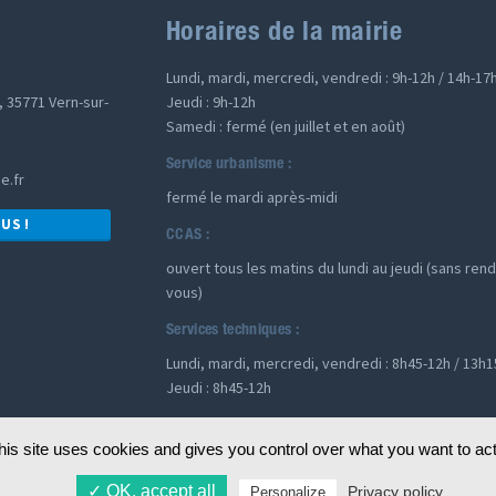
Horaires de la mairie
Lundi, mardi, mercredi, vendredi : 9h-12h / 14h-17
, 35771 Vern-sur-
Jeudi : 9h-12h
Samedi : fermé (en juillet et en août)
Service urbanisme :
e.fr
fermé le mardi après-midi
US !
CCAS :
ouvert tous les matins du lundi au jeudi (sans ren
vous)
Services techniques :
Lundi, mardi, mercredi, vendredi : 8h45-12h / 13h
Jeudi : 8h45-12h
his site uses cookies and gives you control over what you want to acti
✓ OK, accept all 
Privacy policy 
Personalize 