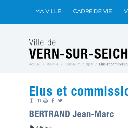
MA VILLE
CADRE DE VIE
V
Ville de
VERN-SUR-SEIC
Accueil
Ma ville
Conseil municipal
Elus et commissio
Elus et commissi
BERTRAND Jean-Marc
Adjoints