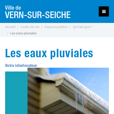
Ville de
VERN-SUR-SEICHE
Accueil
Cadre de vie
Espaces publics
Qui fait quoi ?
Les eaux pluviales
Les eaux pluviales
Votre interlocuteur