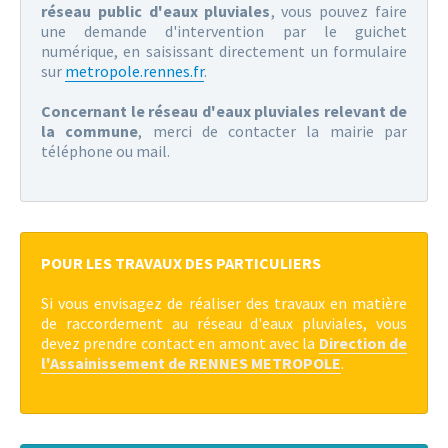
réseau public d'eaux pluviales
, vous pouvez faire
une demande d'intervention par le guichet
numérique, en saisissant directement un formulaire
sur
metropole.rennes.fr
.
Concernant le réseau d'eaux pluviales relevant de
la commune
, merci de contacter la mairie par
téléphone ou mail.
POUR LES TRAVAUX DES PARTICULIERS
Si vous envisagez de réaliser des travaux en matière
de raccordement au réseau d'eaux pluviales, vous
devez prendre contact en amont avec la
Direction de
l'Assainissement de RENNES METROPOLE
.