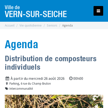
Ville de
VERN-SUR-SEICHE
Accueil
Vie quotidienne
Seniors
Agenda
Agenda
Distribution de composteurs
individuels
à 
À partir du mercredi 26 août 2026
00h00
Parking, 6 rue du Champ Brulon
Intercommunalité