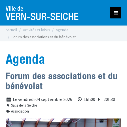
Ville de
VERN-SUR-SEICHE
Accueil
Activités et loisirs
Agenda
Forum des associations et du bénévolat
Agenda
Forum des associations et du
bénévolat
de 
à 
Le vendredi 04 septembre 2026
16h00
20h30
Salle de la Seiche
Association