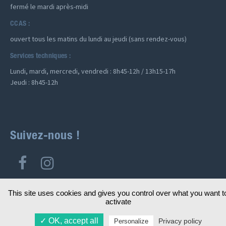
fermé le mardi après-midi
CCAS :
ouvert tous les matins du lundi au jeudi (sans rendez-vous)
Services techniques :
Lundi, mardi, mercredi, vendredi : 8h45-12h / 13h15-17h
Jeudi : 8h45-12h
Suivez-nous !
This site uses cookies and gives you control over what you want to
activate
© 2019
Ville de Vern-sur-Seiche (35).
Mentions légales
Plan du
✓ OK, accept all 
Privacy policy 
Personalize 
site
Contact